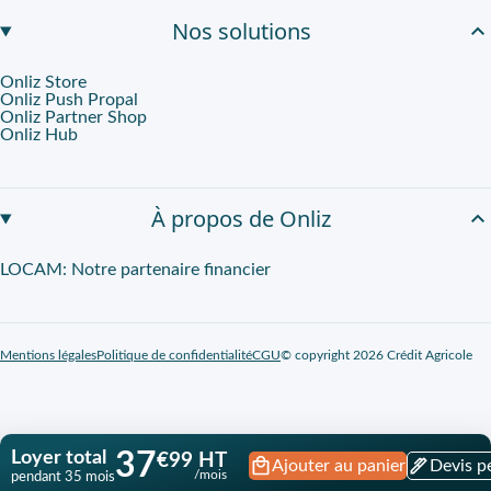
Nos solutions
Onliz Store
Onliz Push Propal
Onliz Partner Shop
Onliz Hub
À propos de Onliz
LOCAM: Notre partenaire financier
Mentions légales
Politique de confidentialité
CGU
© copyright 2026 Crédit Agricole
Loyer total
37
€99 HT
Ajouter au panier
Devis p
/mois
pendant 35 mois