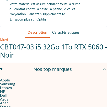
Votre matériel est assuré pendant toute la durée
du contrat contre la casse, la panne, le vol et
l’oxydation. Sans frais supplémentaire.
En savoir plus sur Optiliz
Description
Caractéristiques
Mred
CBT047-03 i5 32Go 1To RTX 5060 -
Noir
Intel Core i5-12400F
pour bureautique soutenue et projets créat
Nos top marques
Nvidia GeForce RTX 5060
pour rendu fluide en multimédia et ga
Apple
Samsung
32 Go RAM
,
1 To
,
Windows 11
.
Lenovo
HP
Pensé pour TPE, PME et indépendants qui alternent production et
Dell
Asus
Acer
Puissance immédiate pour vos usages pro et créatifs