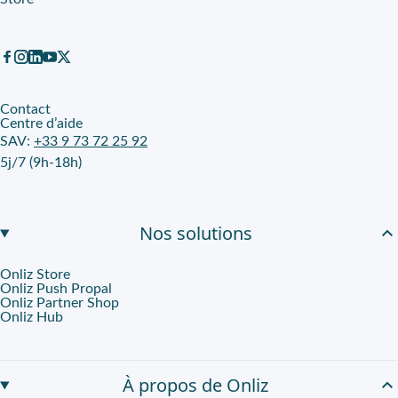
L’
écran MAG 274QF X24 27p
est un modèle
2025
, pensé pour l
Louer simplement avec Onliz et Fnac
L’
écran MAG 274QF X24 27p
est disponible sur Onliz en leasing
Contact
Centre d’aide
SAV:
+33 9 73 72 25 92
5j/7 (9h-18h)
Nos solutions
Onliz Store
Onliz Push Propal
Onliz Partner Shop
Onliz Hub
À propos de Onliz