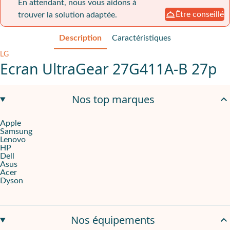
En attendant, nous vous aidons à
Être conseillé
trouver la solution adaptée.
Description
Caractéristiques
LG
Ecran UltraGear 27G411A-B 27p
27"
en
1920 x 1080 pixels
pour travailler et jouer sur une image
Nos top marques
Dalle
IPS
et
144 Hz
pour garder une lecture fluide sur les conte
Apple
Samsung
1 ms (MBR)
,
G-SYNC Compatible / FreeSync
,
1500:1
Lenovo
HP
Pensé pour TPE, PME et indépendants qui alternent production 
Dell
Asus
Acer
Fluidité visible, concentration intacte
Dyson
L’
Ecran UltraGear 27G411A-B 27p
vise les environnements où l’
Une image Full HD qui reste lisible
Nos équipements