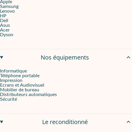
Apple
Samsung
Puissance et autonomie au rendez-vous
Lenovo
HP
Cette tablette s’appuie sur le
processeur Exynos 1580 octa-core
Dell
Asus
Acer
Une expérience multimédia complète
Dyson
La Galaxy Tab S10 FE convient à une grande variété d’usages, qu’
Un équipement pro, sans contrainte d’achat
Nos équipements
La Samsung Galaxy Tab S10 FE se loue pour une durée flexible d
Informatique
Téléphone portable
Impression
Ecrans et Audiovisuel
Mobilier de bureau
Distributeurs automatiques
Sécurité
Le reconditionné