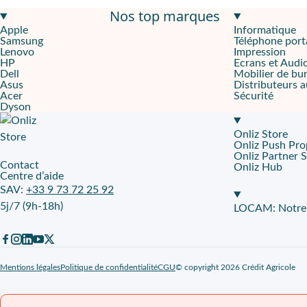
Nos top marques
Un grand écran garantissant une excellente immersion visuelle
Apple
Informatique
Samsung
Téléphone port
Sortie en 2023, la
Galaxy Tab S9 FE+ Wifi gris anthracite
s’inscr
Lenovo
Impression
HP
Ecrans et Audi
Des fonctionnalités pensées pour plus de productivité
Dell
Mobilier de bu
Asus
Distributeurs 
Acer
Sécurité
Sous son châssis en aluminium gris, cette tablette embarque le
p
Dyson
Autonomie prolongée, connectivité et robustesse
Onliz Store
Onliz Push Pro
Afin de pousser toute cette puissance, la Galaxy Tab S9 FE+ est 
Onliz Partner 
Contact
Onliz Hub
Centre d’aide
Onliz, votre partenaire de leasing professionnel
SAV:
+33 9 73 72 25 92
5j/7 (9h-18h)
Cette Galaxy Tab S9 FE+ Wifi Anthracite est mise en
location lo
LOCAM: Notre p
Mentions légales
Politique de confidentialité
CGU
© copyright 2026 Crédit Agricole