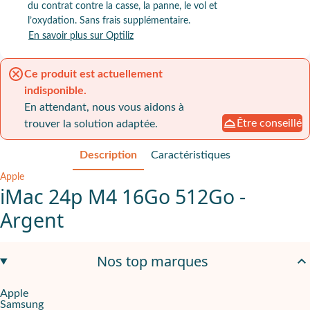
du contrat contre la casse, la panne, le vol et
l’oxydation. Sans frais supplémentaire.
En savoir plus sur Optiliz
Ce produit est actuellement
indisponible.
En attendant, nous vous aidons à
Être conseillé
trouver la solution adaptée.
Description
Caractéristiques
Apple
iMac 24p M4 16Go 512Go -
Argent
Apple M4 (CPU 10 cœurs)
pour un poste tout-en-un rapide en b
Nos top marques
Écran
Retina 24" 4,5K (4480 x 2520)
pour travailler confortablem
16 Go RAM
,
512 Go
,
Apple M4 (GPU 10 cœurs)
Apple
Samsung