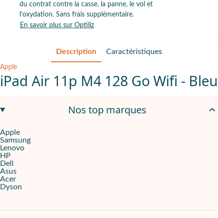
du contrat contre la casse, la panne, le vol et
l’oxydation. Sans frais supplémentaire.
En savoir plus sur Optiliz
Description
Caractéristiques
Apple
iPad Air 11p M4 128 Go Wifi - Bleu
Puce Apple M4
pour travailler vite sur vos documents et applic
Nos top marques
Écran Liquid Retina 11"
pour lire, annoter et présenter avec conf
Apple
Samsung
12 Go RAM
,
128 Go
,
USB-C
Lenovo
HP
Pensé pour les équipes qui alternent bureau, réunions et travail 
Dell
Asus
Acer
Travailler vite, où que vos journées mènent
Dyson
L’
iPad Air 11" Puce M4 128 Go Wifi 8ème génération 2026 Bleu