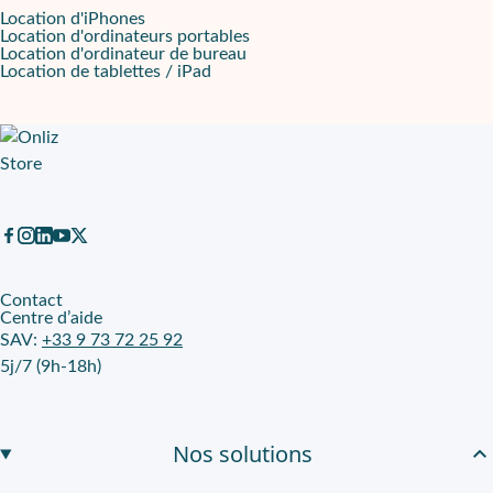
Location d'iPhones
Cadrage net en visioconférence et appels vidéo
Location d'ordinateurs portables
Location d'ordinateur de bureau
Location de tablettes / iPad
La
caméra selfie 12 MP
s’adapte aux réunions à distance et aux po
Connectique USB‑C et usages du quotidien
Le port
USB‑C
simplifie la connexion à des accessoires et à des
Leasing Onliz avec FNAC : une tablette opérationnelle, sans imm
Sur Onliz, cette tablette
neuve
se loue en leasing avec un loyer m
Contact
Centre d’aide
SAV:
+33 9 73 72 25 92
5j/7 (9h-18h)
Nos solutions