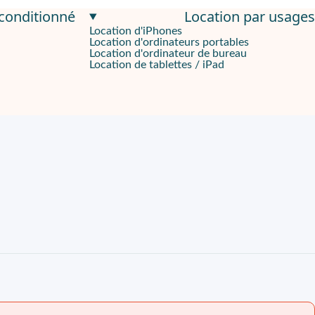
econditionné
Location par usages
Location d'iPhones
Location d'ordinateurs portables
Location d'ordinateur de bureau
Location de tablettes / iPad
en création.
es. Les équipes traitent documents, navigation et outils métiers s
fichiers ouverts. Les médias et bibliothèques locales restent di
 adaptateurs.