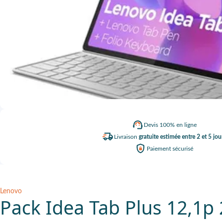
Devis
100% en ligne
Livraison
gratuite estimée entre 2 et 5 jou
Paiement
sécurisé
Lenovo
Pack Idea Tab Plus 12,1p 