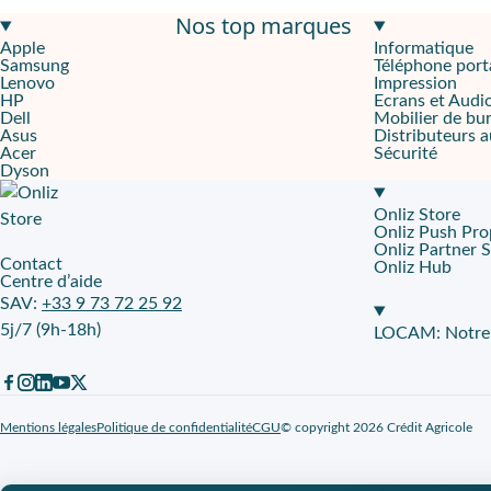
Nos top marques
Écran IPS 12,1" 2560 x 1600
pour lire, annoter et travailler co
Apple
Informatique
Samsung
Téléphone port
256 Go
pour garder cours, dossiers et médias hors connexion.
Lenovo
Impression
HP
Ecrans et Audi
MediaTek Dimensity 6400
,
8 Go RAM LPDDR4X
,
autonomie jus
Dell
Mobilier de bu
Asus
Distributeurs 
Acer
Sécurité
Pensée pour les équipes terrain et les structures qui alternent b
Dyson
Confort visuel qui soutient le rythme
Onliz Store
Onliz Push Pro
La
Pack Fnac Tablette tactile Lenovo Idea Tab Plus 12,1" 256 Go 
Onliz Partner 
Contact
Onliz Hub
Centre d’aide
Un affichage lisible pour lire, former, présenter
SAV:
+33 9 73 72 25 92
5j/7 (9h-18h)
La diagonale
12,1"
crée un espace utile pour afficher une page e
LOCAM: Notre p
Un format pensé pour l’usage quotidien, dedans comme dehors
Le châssis reste facile à transporter avec
0,53 kg
et
0,62 cm
d’ép
Mentions légales
Politique de confidentialité
CGU
© copyright 2026 Crédit Agricole
Fluidité pour travailler sans temps mort