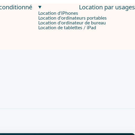
econditionné
Location par usages
Location d'iPhones
Location d'ordinateurs portables
Location d'ordinateur de bureau
Location de tablettes / iPad
 la lecture et l’annotation. Son
écran tactile IPS 12,1"
en
2560 x
é des textes et stabilise la lecture. Le format
16:10
laisse plus d
 sac de travail. La tablette suit des usages variés, entre consul