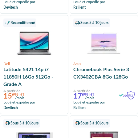
Loué et expédié par
Loué et expédié par
Devitech
Rzilient
Reconditionné
Sous 5 à 10 jours
Dell
Asus
Latitude 5421 14p i7
Chromebook Plus Serie 3
11850H 16Go 512Go -
CX3402CBA 8Go 128Go
Grade A
À partir de
À partir de
15
17
€99 HT
€99 HT
/mois
/mois
Loué et expédié par
Loué et expédié par
Devitech
Rzilient
Sous 5 à 10 jours
Sous 5 à 10 jours