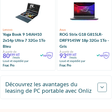
Lenovo
Asus
Yoga Book 9 14IAH10
ROG Strix G18 G815LR-
2x14p Ultra 7 32Go 1To
DRF9145W 18p 32Go 1To -
Bleu
Gris
À partir de
À partir de
80
93
€99 HT
€99 HT
/mois
/mois
Loué et expédié par
Loué et expédié par
Fnac Pro
Fnac Pro
Suivant
Découvrez les avantages du
leasing de PC portable avec Onliz