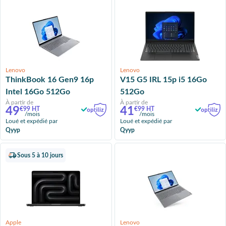
Lenovo
Lenovo
ThinkBook 16 Gen9 16p
V15 G5 IRL 15p i5 16Go
Intel 16Go 512Go
512Go
À partir de
À partir de
49
41
€99 HT
€99 HT
/mois
/mois
Loué et expédié par
Loué et expédié par
Qyyp
Qyyp
Sous 5 à 10 jours
Apple
Lenovo