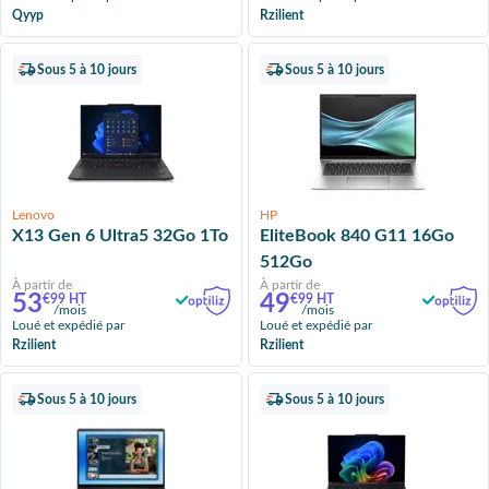
Qyyp
Rzilient
Sous 5 à 10 jours
Sous 5 à 10 jours
Lenovo
HP
X13 Gen 6 Ultra5 32Go 1To
EliteBook 840 G11 16Go
512Go
À partir de
À partir de
53
49
€99 HT
€99 HT
/mois
/mois
Loué et expédié par
Loué et expédié par
Rzilient
Rzilient
Sous 5 à 10 jours
Sous 5 à 10 jours