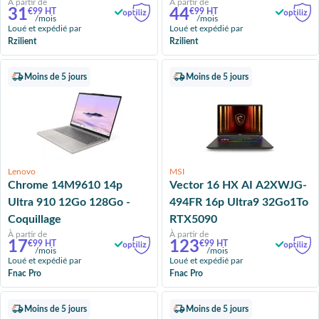
À partir de
À partir de
31
44
€99 HT
€99 HT
/mois
/mois
Loué et expédié par
Loué et expédié par
Rzilient
Rzilient
Moins de 5 jours
Moins de 5 jours
Lenovo
MSI
Chrome 14M9610 14p
Vector 16 HX AI A2XWJG-
Ultra 910 12Go 128Go -
494FR 16p Ultra9 32Go1To
Coquillage
RTX5090
À partir de
À partir de
17
123
€99 HT
€99 HT
/mois
/mois
Loué et expédié par
Loué et expédié par
Fnac Pro
Fnac Pro
Moins de 5 jours
Moins de 5 jours