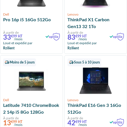
Dell
Lenovo
Pro 16p i5 16Go 512Go
ThinkPad X1 Carbon
Gen13 32 1To
À partir de
À partir de
33
83
€99 HT
€99 HT
/mois
/mois
Loué et expédié par
Loué et expédié par
Rzilient
Rzilient
Moins de 5 jours
Sous 5 à 10 jours
Dell
Lenovo
Latitude 7410 ChromeBook
ThinkPad E16 Gen 3 16Go
2 14p i5 8Go 128Go
512Go
À partir de
À partir de
13
42
€99 HT
€99 HT
/mois
/mois