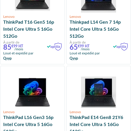
Lenovo
Lenovo
ThinkPad T16 Gen5 16p
Thinkpad L14 Gen 7 14p
Intel Core Ultra 5 16Go
Intel Core Ultra 5 16Go
512Go
512Go
À partir de
À partir de
85
65
€99 HT
€99 HT
/mois
/mois
Loué et expédié par
Loué et expédié par
Qyyp
Qyyp
Lenovo
Lenovo
ThinkPad L16 Gen3 16p
ThinkPad E14 Gen8 21Y6
Intel Core Ultra 5 16Go
Intel Core Ultra 5 16Go