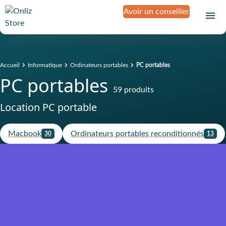
Avoir un conseiller
Accueil
Informatique
Ordinateurs portables
PC portables
PC portables
59 produits
Location PC portable
Macbook
Ordinateurs portables reconditionnés
30
13
Produit assuré contre la casse, le
vol, la panne et l'oxydation
Sans franchise
D
é
c
o
u
v
r
e
z
Un loyer mensuel plus
compétitif, grâce à la valeur
résiduelle du produit