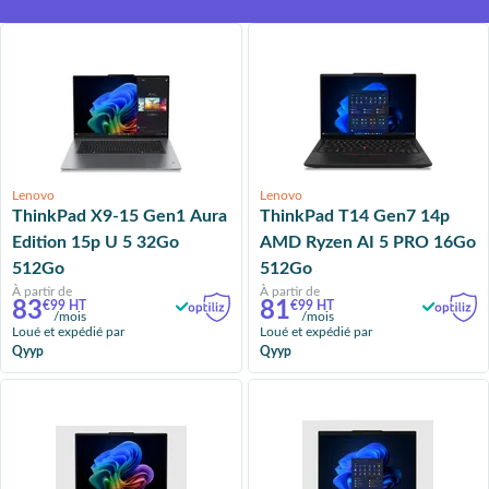
Lenovo
Lenovo
ThinkPad X9-15 Gen1 Aura
ThinkPad T14 Gen7 14p
Edition 15p U 5 32Go
AMD Ryzen AI 5 PRO 16Go
512Go
512Go
À partir de
À partir de
83
81
€99 HT
€99 HT
/mois
/mois
Loué et expédié par
Loué et expédié par
Qyyp
Qyyp