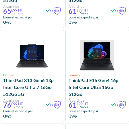
512Go
512Go
À partir de
À partir de
65
61
€99 HT
€99 HT
/mois
/mois
Loué et expédié par
Loué et expédié par
Qyyp
Qyyp
Lenovo
Lenovo
ThinkPad X13 Gen6 13p
ThinkPad E16 Gen4 16p
Intel Core Ultra 7 16Go
Intel Core Ultra 16Go
512Go 5G
512Go
À partir de
À partir de
76
61
€99 HT
€99 HT
/mois
/mois
Loué et expédié par
Loué et expédié par
Qyyp
Qyyp