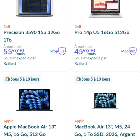
Dell
Dell
Precision 3590 15p 32Go
Pro 14p U5 16Go 512Go
1To
À partir de
À partir de
55
45
€99 HT
€99 HT
/mois
/mois
Loué et expédié par
Loué et expédié par
Rzilient
Rzilient
Sous 5 à 10 jours
Sous 5 à 10 jours
Apple
Apple
Apple MacBook Air 13'',
MacBook Air 13'', M5, 24
M5, 16 Go, 512 Go
Go, 1 To SSD, 2026, Argent