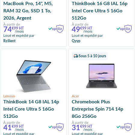
MacBook Pro, 14", M5,
ThinkBook 16 G8 IAL 16p
RAM 32 Go, SSD 1 To,
Intel Core Ultra 5 16Go
2026, Argent
512Go
À partir de
À partir de
74
49
€99 HT
€99 HT
/mois
/mois
Loué et expédié par
Loué et expédié par
Rzilient
Qyyp
Sous 5 à 10 jours
Lenovo
Acer
ThinkBook 14 G8 IAL 14p
Chromebook Plus
Intel Core Ultra 5 16Go
Entreprise Spin 714 14p
512Go
8Go 256Go
À partir de
À partir de
41
31
€99 HT
€99 HT
/mois
/mois
Loué et expédié par
Loué et expédié par