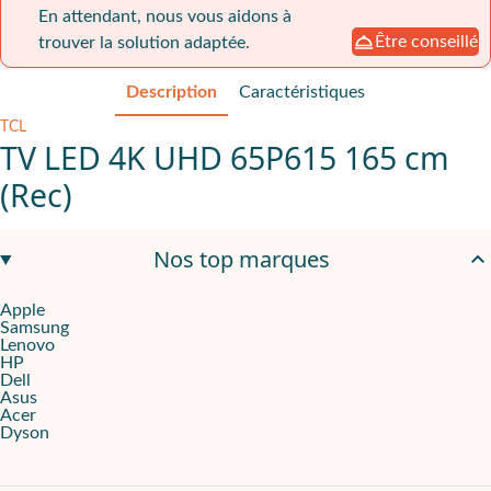
En attendant, nous vous aidons à
Être conseillé
trouver la solution adaptée.
Description
Caractéristiques
TCL
TV LED 4K UHD 65P615 165 cm
(Rec)
Un affichage pensé pour les grands espaces
Nos top marques
La
TCL 65P615 165 cm 4K UHD
répond aux besoins des structur
Apple
Samsung
Une Smart TV Android pensée pour simplifier l’accès aux conte
Lenovo
HP
Le modèle 65P615 intègre
Android TV
, ce qui offre un accès di
Dell
Asus
Acer
Connectique complète et fonctions adaptées aux usages intensi
Dyson
Le TCL 65P615 dispose d’une connectique polyvalente incluant