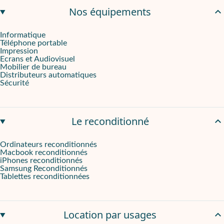
Une offre Onliz flexible et soutenue par l’expertise Fnac Darty
Nos équipements
La TV TCL 65P615 est disponible sur Onliz dans le cadre d’une
l
Informatique
Téléphone portable
Impression
Ecrans et Audiovisuel
Mobilier de bureau
Distributeurs automatiques
Sécurité
Le reconditionné
Ordinateurs reconditionnés
Macbook reconditionnés
iPhones reconditionnés
Samsung Reconditionnés
Tablettes reconditionnées
Location par usages