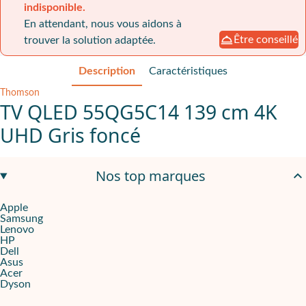
indisponible.
En attendant, nous vous aidons à
Être conseillé
trouver la solution adaptée.
Description
Caractéristiques
Thomson
TV QLED 55QG5C14 139 cm 4K
UHD Gris foncé
Améliore la collaboration interne : réunions et brainstorming
Nos top marques
Pour une PME, l’efficacité des réunions et des sessions de brain
Apple
Optimise l’expérience client : affichage et présentation
Samsung
Dans les zones d’accueil ou les salles de démonstration, ce télév
Lenovo
HP
Dell
Choix économique et évolutif
Asus
Acquérir un écran
QLED 55″
pour un usage professionnel représ
Acer
Dyson
Une solution professionnelle complète et flexible