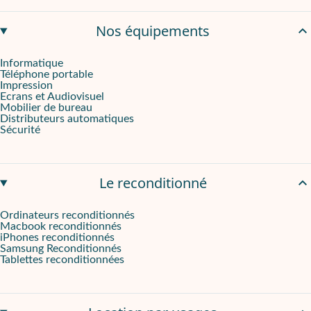
La
TV QLED 55QG5C14
est accessible via
Onliz
, offrant une so
Nos équipements
Informatique
Téléphone portable
Impression
Ecrans et Audiovisuel
Mobilier de bureau
Distributeurs automatiques
Sécurité
Le reconditionné
Ordinateurs reconditionnés
Macbook reconditionnés
iPhones reconditionnés
Samsung Reconditionnés
Tablettes reconditionnées