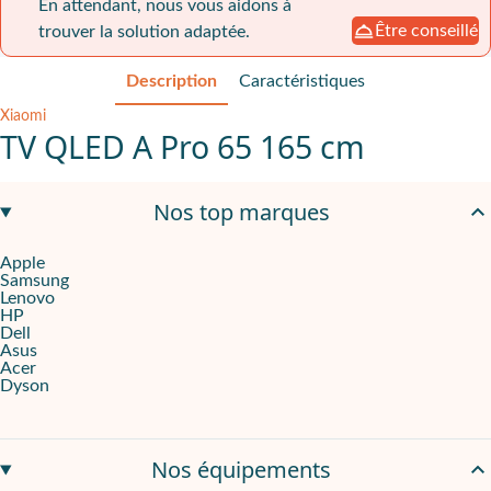
En attendant, nous vous aidons à
Être conseillé
trouver la solution adaptée.
Description
Caractéristiques
Xiaomi
TV QLED A Pro 65 165 cm
Performance visuelle constante pour supports de communicati
Nos top marques
La Xiaomi TV QLED A Pro 165 cm optimise l’affichage dans les esp
Apple
Samsung
Une TV connectée qui simplifie la gestion des contenus
Lenovo
HP
Ce téléviseur intègre Google TV. La plateforme centralise toutes 
Dell
Asus
Acer
Ports complets, design épuré et audio immersif
Dyson
Pour s’adapter aux différentes configurations en entreprise, la 
Le leasing chez Onliz : une solution flexible et sans contrainte
Nos équipements