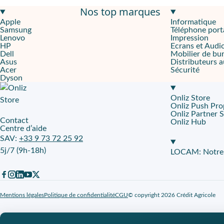
Nos top marques
Un smartphone d'une fluidité et d'une élégance remarquée
Apple
Informatique
Samsung
Téléphone port
Le Galaxy S21 arbore un design moderne et raffiné, avec un cadre
Lenovo
Impression
HP
Ecrans et Audi
Conçu pour vous permettre de performer en toutes circonstanc
Dell
Mobilier de bu
Asus
Distributeurs 
Acer
Sécurité
Sous le capot, le Galaxy S21 est équipé du puissant processeur E
Dyson
Les avantages de la location sur Onliz.fr avec Leasephone
Onliz Store
Onliz Push Pro
En optant pour la location de votre smartphone chez Leasephone, 
Onliz Partner 
Contact
Onliz Hub
Centre d’aide
SAV:
+33 9 73 72 25 92
5j/7 (9h-18h)
LOCAM: Notre p
Mentions légales
Politique de confidentialité
CGU
© copyright 2026 Crédit Agricole