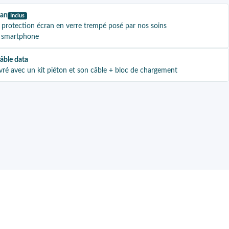
ran
Inclus
 protection écran en verre trempé posé par nos soins
re smartphone
câble data
vré avec un kit piéton et son câble + bloc de chargement