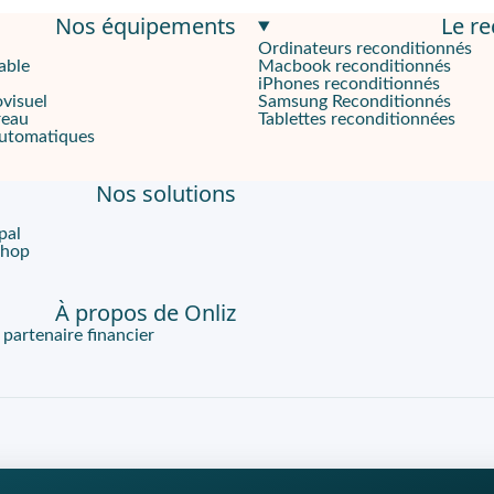
Nos équipements
Le r
Ordinateurs reconditionnés
able
Macbook reconditionnés
 en aluminium et un dos en plastique renforcé. Son écran Dynamic
iPhones reconditionnés
ovisuel
Samsung Reconditionnés
es
reau
Tablettes reconditionnées
automatiques
xynos 2100 (ou Snapdragon 888 selon les régions), couplé à 8 Go d
Nos solutions
pal
vous bénéficiez d'une offre premium vous permettant d'utiliser v
Shop
À propos de Onliz
artenaire financier