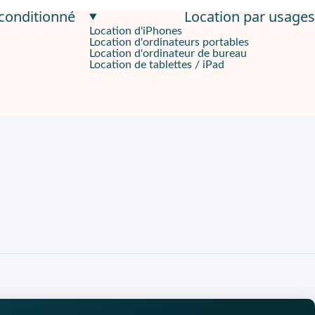
econditionné
Location par usages
Location d'iPhones
Location d'ordinateurs portables
 AMOLED 2X de 6,2 pouces offre une résolution de 2400 x 1080 pi
Location d'ordinateur de bureau
Location de tablettes / iPad
e RAM, ce qui permet une exécution rapide et fluide des applicat
otre matériel en toute tranquillité incluant la garantie illimit