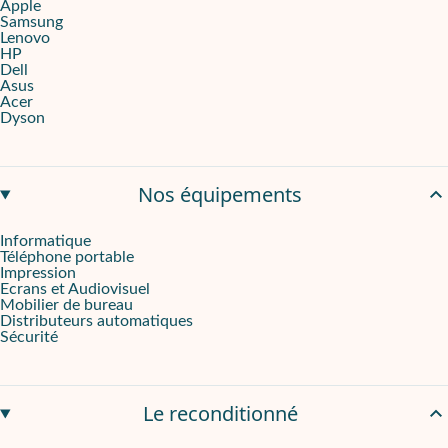
Apple
Samsung
Un écran optimisé pour le confort
Lenovo
HP
Le grand
écran Liquid Retina
de 15,3” séduit par ses
500 nits de 
Dell
Asus
Acer
Sécurité, silence et fluidité
Dyson
Silencieux, car
dépourvu de ventilateur
, ce MacBook Air offre une
Fnac Darty, un partenaire expert via Onliz
Nos équipements
Distribué par
Fnac Darty
, ce modèle bénéficie de l’expertise d’
Informatique
Téléphone portable
Impression
Ecrans et Audiovisuel
Mobilier de bureau
Distributeurs automatiques
Sécurité
Le reconditionné