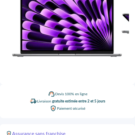
Devis
100% en ligne
Livraison
gratuite estimée entre 2 et 5 jours
Paiement
sécurisé
Assurance
sans franchise