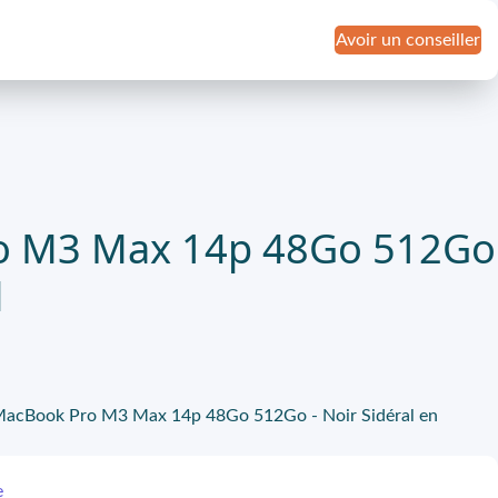
Avoir un conseiller
o M3 Max 14p 48Go 512Go
l
e MacBook Pro M3 Max 14p 48Go 512Go - Noir Sidéral en
e