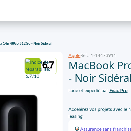
 14p 48Go 512Go - Noir Sidéral
Apple
Réf.: 1-14473911
MacBook Pr
6.7
- Noir Sidéra
Loué et expédié par
Fnac Pro
Accélérez vos projets avec l
leasing.
Assurance
sans franchis