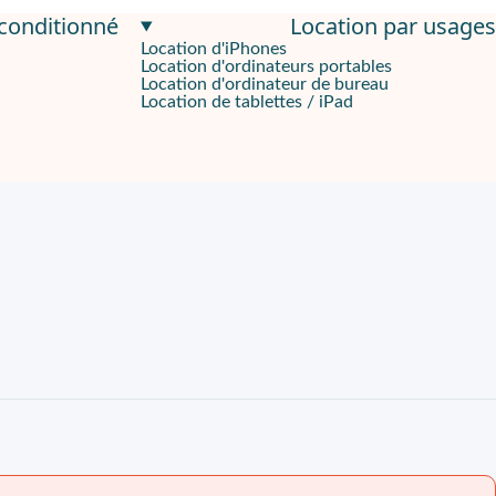
econditionné
Location par usages
Location d'iPhones
Location d'ordinateurs portables
Location d'ordinateur de bureau
Location de tablettes / iPad
 transforme l’édition, le rendu et le multitâche en routines stab
âches longues. Cette base réduit les ralentissements quand plus
 graphiques. Cette configuration soutient les timelines chargées e