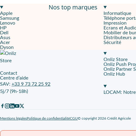
Nos top marques
Apple M3 Max 16 cœurs
pour exécuter des workflows pro et cré
Apple
Informatique
Samsung
Téléphone port
48 Go de RAM
pour garder plusieurs apps lourdes actives en co
Lenovo
Impression
HP
Ecrans et Audi
Écran Retina 14"
,
512 Go
,
HDMI
Dell
Mobilier de bu
Asus
Distributeurs 
Acer
Sécurité
Pensé pour TPE, PME, startups et indépendants en production e
Dyson
Accélérer chaque workflow, sans temps mort
Onliz Store
Onliz Push Pro
Le
MacBook Pro M3 Max 14p 48Go 512Go - Noir Sidéral
vise l
Onliz Partner 
Contact
Onliz Hub
Centre d’aide
Une puissance de calcul qui suit vos délais
SAV:
+33 9 73 72 25 92
5j/7 (9h-18h)
Le
MacBook Pro M3 Max 14p 48Go 512Go - Noir Sidéral
s’appu
LOCAM: Notre p
Un GPU taillé pour l’image et le mouvement
Le
MacBook Pro M3 Max 14p 48Go 512Go - Noir Sidéral
intègr
Mentions légales
Politique de confidentialité
CGU
© copyright 2026 Crédit Agricole
Travailler avec précision, collaborer avec fluidité