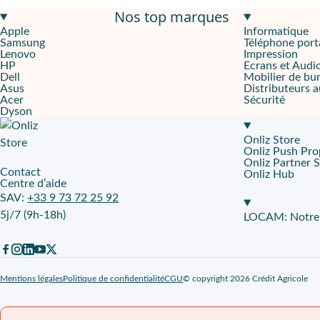
Nos top marques
Performances visuelles au rendez-vous
Apple
Informatique
Samsung
Téléphone port
Que vous soyez un expert en montage photo ou vidéo, ce MacBoo
Lenovo
Impression
HP
Ecrans et Audi
Finitions premium et robustesse au quotidien
Dell
Mobilier de bu
Asus
Distributeurs 
Acer
Sécurité
Son coloris
noir sidéral
donne à ce MacBook Pro une allure sobre 
Dyson
Configuration et autonomie avancées au service de votre créativ
Onliz Store
Onliz Push Pro
Au cœur de cette machine, la puce
Apple M4
intègre 10 cœurs C
Onliz Partner 
Contact
Onliz Hub
Centre d’aide
Onliz & Fnac Pro : votre partenaire pour un leasing clé en main
SAV:
+33 9 73 72 25 92
5j/7 (9h-18h)
Onliz s’appuie sur le réseau Fnac Pro pour vous fournir ce Mac
LOCAM: Notre p
Mentions légales
Politique de confidentialité
CGU
© copyright 2026 Crédit Agricole