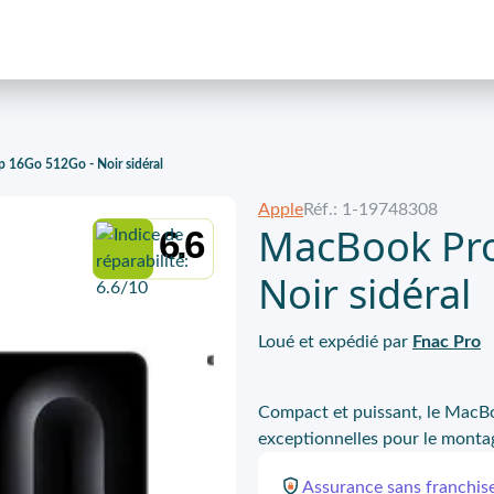
 16Go 512Go - Noir sidéral
Apple
Réf.: 1-19748308
MacBook Pro
6.6
Noir sidéral
Loué et expédié par
Fnac Pro
Compact et puissant, le MacBoo
exceptionnelles pour le monta
Assurance
sans franchis