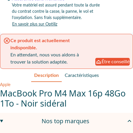
Votre matériel est assuré pendant toute la durée
du contrat contre la casse, la panne, le vol et
l’oxydation. Sans frais supplémentaire.
En savoir plus sur Optiliz
Ce produit est actuellement
indisponible.
En attendant, nous vous aidons à
Être conseillé
trouver la solution adaptée.
Description
Caractéristiques
Apple
MacBook Pro M4 Max 16p 48Go
1To - Noir sidéral
Apple M4 Max 16 cœurs
pour montage vidéo, création et usage 
Nos top marques
48 Go de RAM
pour travailler sur plusieurs apps et projets lour