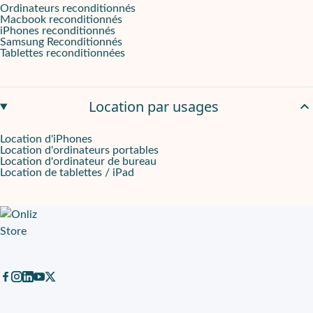
Ordinateurs reconditionnés
Le
MacBook Pro M4 Max 16p 48Go 1To - Noir sidéral
mise sur u
Macbook reconditionnés
iPhones reconditionnés
Louer simplement avec l’accompagnement Onliz
Samsung Reconditionnés
Tablettes reconditionnées
Le
MacBook Pro M4 Max 16p 48Go 1To - Noir sidéral
se loue su
Location par usages
Location d'iPhones
Location d'ordinateurs portables
Location d'ordinateur de bureau
Location de tablettes / iPad