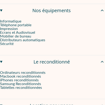
Une machine compacte qui reste facile à entretenir
Nos équipements
Avec une puissance de
1500 W
, l’appareil est opérationnel en q
Informatique
Téléphone portable
L’entretien ne ralentit pas le rythme quotidien. Les pièces amovib
Impression
Ecrans et Audiovisuel
Accédez sans contrainte à la Philips EP1220/00 via Onliz
Mobilier de bureau
Distributeurs automatiques
Sécurité
Ce modèle est proposé en location longue durée par Onliz, avec 
Le reconditionné
Ordinateurs reconditionnés
Macbook reconditionnés
iPhones reconditionnés
Samsung Reconditionnés
Tablettes reconditionnées