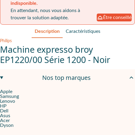
indisponible.
En attendant, nous vous aidons à
Être conseillé
trouver la solution adaptée.
Description
Caractéristiques
Philips
Machine expresso broy
EP1220/00 Série 1200 - Noir
Un broyeur durable pour cafés fréquents
Nos top marques
La
Philips EP1220/00
s’adresse aux équipes qui consomment plusi
Apple
Samsung
Pour s’adapter à toutes les préférences, la machine propose
12 
Lenovo
HP
Une utilisation simple pour un usage collectif
Dell
Asus
Acer
L’
écran tactile
regroupe toutes les fonctions essentielles sur une in
Dyson
En cas de forte affluence, la machine peut servir
deux tasses en 