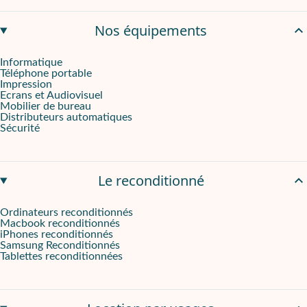
Leasing flexible et sécurisé via Onliz
Nos équipements
La machine à expresso Baristina BAR300/60 est disponible en
lo
Informatique
Téléphone portable
Impression
Ecrans et Audiovisuel
Mobilier de bureau
Distributeurs automatiques
Sécurité
Le reconditionné
Ordinateurs reconditionnés
Macbook reconditionnés
iPhones reconditionnés
Samsung Reconditionnés
Tablettes reconditionnées