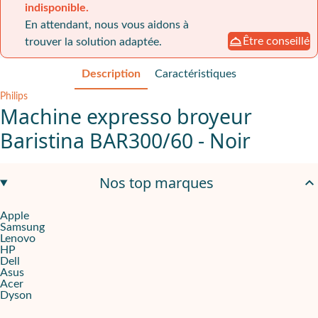
indisponible.
En attendant, nous vous aidons à
Être conseillé
trouver la solution adaptée.
Description
Caractéristiques
Philips
Machine expresso broyeur
Baristina BAR300/60 - Noir
Broyage céramique et extraction à forte pression
Nos top marques
La Philips Baristina mise sur un
broyeur en céramique
pour faire
Apple
Samsung
Polyvalence et simplicité d’usage
Lenovo
HP
La Philips Baristina BAR300/60 libère toute la complexité aromat
Dell
Asus
Acer
Design compact et ergonomique pour espaces pro
Dyson
La machine expresso Philips Baristina BAR300/60 joue la carte de