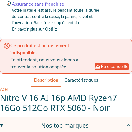
Assurance
sans franchise
Votre matériel est assuré pendant toute la durée
du contrat contre la casse, la panne, le vol et
l’oxydation. Sans frais supplémentaire.
En savoir plus sur Optiliz
Ce produit est actuellement
indisponible.
En attendant, nous vous aidons à
Être conseillé
trouver la solution adaptée.
Description
Caractéristiques
Acer
Nitro V 16 AI 16p AMD Ryzen7
16Go 512Go RTX 5060 - Noir
AMD Ryzen 7
pour une gestion fluide de vos applications métier
Nos top marques