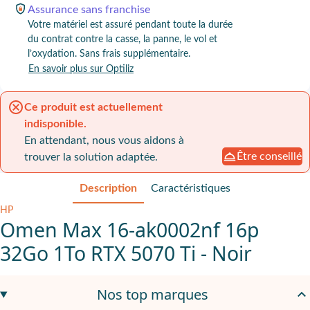
Assurance
sans franchise
Votre matériel est assuré pendant toute la durée
du contrat contre la casse, la panne, le vol et
l’oxydation. Sans frais supplémentaire.
En savoir plus sur Optiliz
Ce produit est actuellement
indisponible.
En attendant, nous vous aidons à
Être conseillé
trouver la solution adaptée.
Description
Caractéristiques
HP
Omen Max 16-ak0002nf 16p
32Go 1To RTX 5070 Ti - Noir
AMD Ryzen™ IA 7 H 350
pour exécuter jeux, créations et applica
Nos top marques