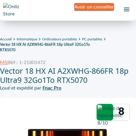
Avoir un conseiller
Accueil
Informatique
Ordinateurs portables
PC portables
Vector 18 HX AI A2XWHG-866FR 18p Ultra9 32Go1To
RTX5070
MSI
Réf.: 1-21801472
Vector 18 HX AI A2XWHG-866FR 18p
Ultra9 32Go1To RTX5070
Loué et expédié par
Fnac Pro
8