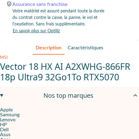
Assurance
sans franchise
Votre matériel est assuré pendant toute la durée
du contrat contre la casse, la panne, le vol et
l’oxydation. Sans frais supplémentaire.
En savoir plus sur Optiliz
Description
Caractéristiques
MSI
Vector 18 HX AI A2XWHG-866FR
18p Ultra9 32Go1To RTX5070
Intel Core Ultra 9 275HX
pour des applications pros exigeantes 
Nos top marques
Écran 18" 2560x1600 240 Hz
pour un affichage fluide en réunion
Apple
Samsung
RTX 5070 Ti 12 Go
,
1 To SSD
,
Windows 11 Famille
Lenovo
HP
Pensé pour les TPE, PME, agences, studios, indépendants et équ
Dell
Asus