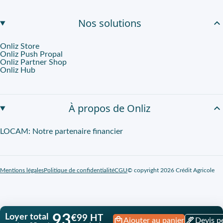
Nos solutions
Onliz Store
Onliz Push Propal
Onliz Partner Shop
Onliz Hub
À propos de Onliz
LOCAM: Notre partenaire financier
Mentions légales
Politique de confidentialité
CGU
© copyright 2026 Crédit Agricole
Loyer total
93
€99 HT
Ajouter au panier
Devis p