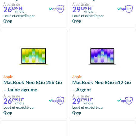
À partir de
À partir de
26
29
€99 HT
€99 HT
/mois
/mois
Loué et expédié par
Loué et expédié par
Qyyp
Qyyp
Apple
Apple
MacBook Neo 8Go 256 Go
MacBook Neo 8Go 512 Go
– Jaune agrume
– Argent
À partir de
À partir de
26
29
€99 HT
€99 HT
/mois
/mois
Loué et expédié par
Loué et expédié par
Qyyp
Qyyp