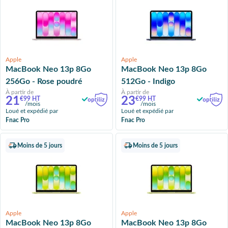
Apple
Apple
MacBook Neo 13p 8Go
MacBook Neo 13p 8Go
256Go - Rose poudré
512Go - Indigo
À partir de
À partir de
21
23
€99 HT
€99 HT
/mois
/mois
Loué et expédié par
Loué et expédié par
Fnac Pro
Fnac Pro
Moins de 5 jours
Moins de 5 jours
Apple
Apple
MacBook Neo 13p 8Go
MacBook Neo 13p 8Go