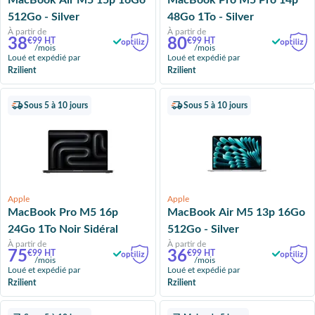
MacBook Air M5 15p 16Go
MacBook Pro M5 Pro 14p
512Go - Silver
48Go 1To - Silver
À partir de
À partir de
38
80
€99 HT
€99 HT
/mois
/mois
Loué et expédié par
Loué et expédié par
Rzilient
Rzilient
Sous 5 à 10 jours
Sous 5 à 10 jours
Apple
Apple
MacBook Pro M5 16p
MacBook Air M5 13p 16Go
24Go 1To Noir Sidéral
512Go - Silver
À partir de
À partir de
75
36
€99 HT
€99 HT
/mois
/mois
Loué et expédié par
Loué et expédié par
Rzilient
Rzilient