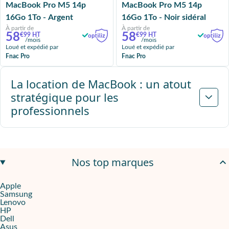
MacBook Pro M5 14p
MacBook Pro M5 14p
16Go 1To - Argent
16Go 1To - Noir sidéral
À partir de
À partir de
58
58
€99 HT
€99 HT
/mois
/mois
Loué et expédié par
Loué et expédié par
Fnac Pro
Fnac Pro
La location de MacBook : un atout
stratégique pour les
professionnels
Nos top marques
Apple
Samsung
Lenovo
HP
Dell
Asus