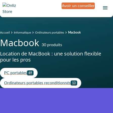
Avoir un conseiller
Accueil
Informatique
Ordinateurs portables
Macbook
Macbook
30 produits
Location de MacBook : une solution flexible
pour les pros
PC portables
69
Ordinateurs portables reconditionnés
13
Produit assuré contre la casse, le
vol, la panne et l'oxydation
Sans franchise
D
é
c
o
u
v
r
e
z