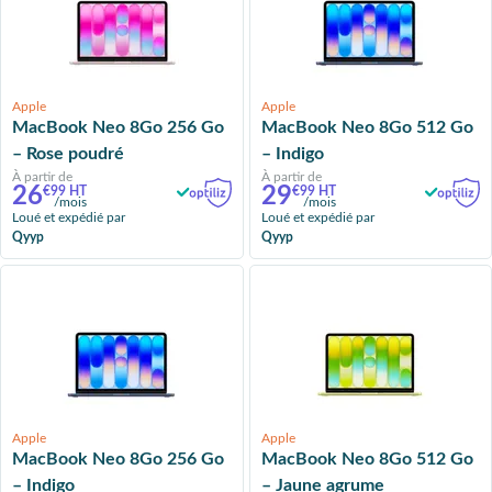
Apple
Apple
MacBook Neo 8Go 256 Go
MacBook Neo 8Go 512 Go
– Rose poudré
– Indigo
À partir de
À partir de
26
29
€99 HT
€99 HT
/mois
/mois
Loué et expédié par
Loué et expédié par
Qyyp
Qyyp
Apple
Apple
MacBook Neo 8Go 256 Go
MacBook Neo 8Go 512 Go
– Indigo
– Jaune agrume