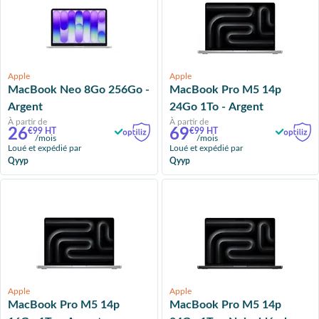
Apple
Apple
MacBook Neo 8Go 256Go -
MacBook Pro M5 14p
Argent
24Go 1To - Argent
À partir de
À partir de
26
69
€99 HT
€99 HT
/mois
/mois
Loué et expédié par
Loué et expédié par
Qyyp
Qyyp
Apple
Apple
MacBook Pro M5 14p
MacBook Pro M5 14p