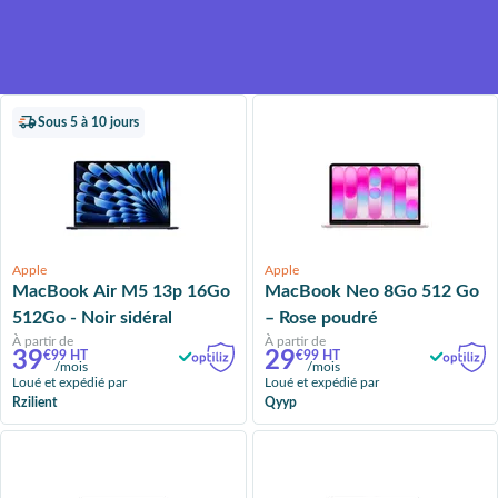
Un loyer mensuel plus
compétitif, grâce à la valeur
résiduelle du produit
Sous 5 à 10 jours
Apple
Apple
MacBook Air M5 13p 16Go
MacBook Neo 8Go 512 Go
512Go - Noir sidéral
– Rose poudré
À partir de
À partir de
39
29
€99 HT
€99 HT
/mois
/mois
Loué et expédié par
Loué et expédié par
Rzilient
Qyyp