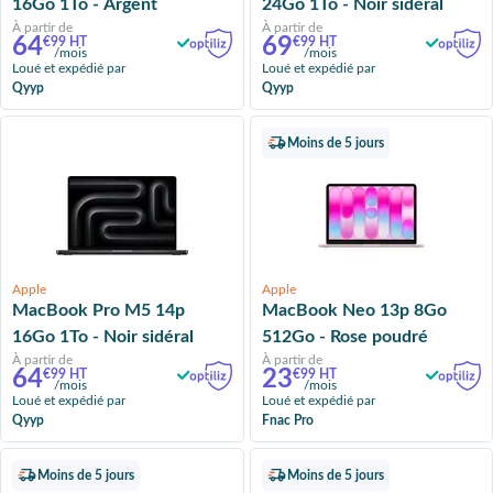
16Go 1To - Argent
24Go 1To - Noir sidéral
À partir de
À partir de
64
69
€99 HT
€99 HT
/mois
/mois
Loué et expédié par
Loué et expédié par
Qyyp
Qyyp
Moins de 5 jours
Apple
Apple
MacBook Pro M5 14p
MacBook Neo 13p 8Go
16Go 1To - Noir sidéral
512Go - Rose poudré
À partir de
À partir de
64
23
€99 HT
€99 HT
/mois
/mois
Loué et expédié par
Loué et expédié par
Qyyp
Fnac Pro
Moins de 5 jours
Moins de 5 jours