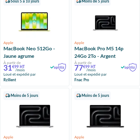
Sous 5 à 10 jours
Moins de 5 jours
Apple
Apple
MacBook Neo 512Go -
MacBook Pro M5 14p
Jaune agrume
24Go 2To - Argent
À partir de
À partir de
31
77
€99 HT
€99 HT
/mois
/mois
Loué et expédié par
Loué et expédié par
Rzilient
Fnac Pro
Moins de 5 jours
Moins de 5 jours
Apple
Apple