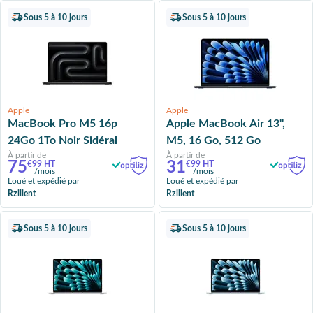
Sous 5 à 10 jours
Sous 5 à 10 jours
Apple
Apple
MacBook Pro M5 16p
Apple MacBook Air 13'',
24Go 1To Noir Sidéral
M5, 16 Go, 512 Go
À partir de
À partir de
75
31
€99 HT
€99 HT
/mois
/mois
Loué et expédié par
Loué et expédié par
Rzilient
Rzilient
Sous 5 à 10 jours
Sous 5 à 10 jours