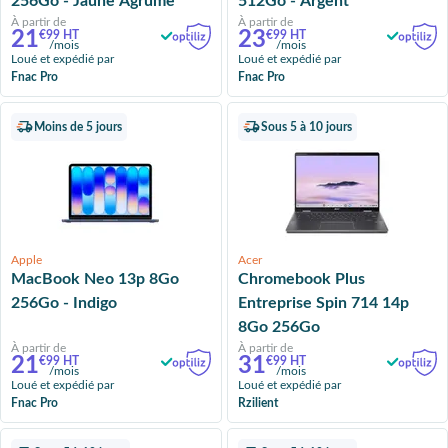
256Go - Jaune Agrume
512Go - Argent
À partir de
À partir de
21
23
€99 HT
€99 HT
/mois
/mois
Loué et expédié par
Loué et expédié par
Fnac Pro
Fnac Pro
Moins de 5 jours
Sous 5 à 10 jours
Apple
Acer
MacBook Neo 13p 8Go
Chromebook Plus
256Go - Indigo
Entreprise Spin 714 14p
8Go 256Go
À partir de
À partir de
21
31
€99 HT
€99 HT
/mois
/mois
Loué et expédié par
Loué et expédié par
Fnac Pro
Rzilient