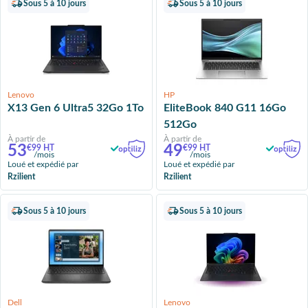
Sous 5 à 10 jours
Sous 5 à 10 jours
Lenovo
HP
X13 Gen 6 Ultra5 32Go 1To
EliteBook 840 G11 16Go
512Go
À partir de
À partir de
53
49
€99 HT
€99 HT
/mois
/mois
Loué et expédié par
Loué et expédié par
Rzilient
Rzilient
Sous 5 à 10 jours
Sous 5 à 10 jours
Dell
Lenovo