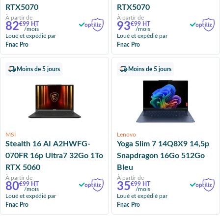
RTX5070
RTX5070
À partir de
À partir de
82
93
€99 HT
€99 HT
/mois
/mois
Loué et expédié par
Loué et expédié par
Fnac Pro
Fnac Pro
Moins de 5 jours
Moins de 5 jours
MSI
Lenovo
Stealth 16 AI A2HWFG-
Yoga Slim 7 14Q8X9 14,5p
070FR 16p Ultra7 32Go 1To
Snapdragon 16Go 512Go
RTX 5060
Bleu
À partir de
À partir de
80
35
€99 HT
€99 HT
/mois
/mois
Loué et expédié par
Loué et expédié par
Fnac Pro
Fnac Pro