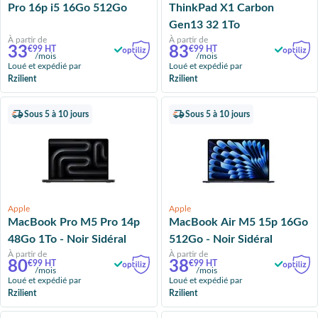
Pro 16p i5 16Go 512Go
ThinkPad X1 Carbon
Gen13 32 1To
À partir de
À partir de
33
83
€99 HT
€99 HT
/mois
/mois
Loué et expédié par
Loué et expédié par
Rzilient
Rzilient
Sous 5 à 10 jours
Sous 5 à 10 jours
Apple
Apple
MacBook Pro M5 Pro 14p
MacBook Air M5 15p 16Go
48Go 1To - Noir Sidéral
512Go - Noir Sidéral
À partir de
À partir de
80
38
€99 HT
€99 HT
/mois
/mois
Loué et expédié par
Loué et expédié par
Rzilient
Rzilient