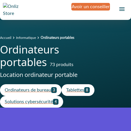
Avoir un conseiller
Accueil
Informatique
Ordinateurs portables
Ordinateurs
portables
73 produits
Location ordinateur portable
Ordinateurs de bureau
Tablettes
3
8
Solutions cybersécurité
4
Produit assuré contre la casse, le
vol, la panne et l'oxydation