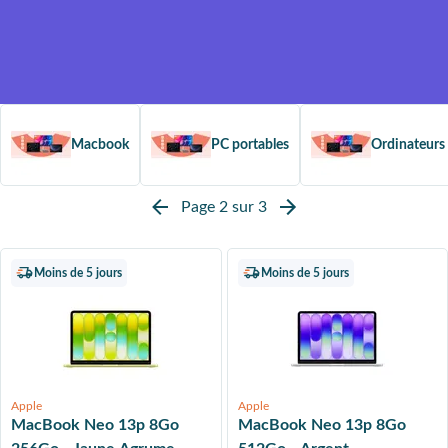
Sans franchise
D
é
c
o
u
v
r
e
z
Un loyer mensuel plus
compétitif, grâce à la valeur
résiduelle du produit
Macbook
PC portables
Ordinateurs 
Page 2 sur 3
Moins de 5 jours
Moins de 5 jours
Apple
Apple
MacBook Neo 13p 8Go
MacBook Neo 13p 8Go