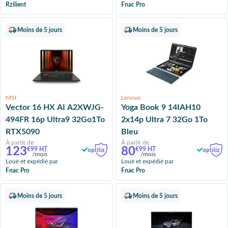
Rzilient
Fnac Pro
Moins de 5 jours
Moins de 5 jours
MSI
Lenovo
Vector 16 HX AI A2XWJG-
Yoga Book 9 14IAH10
494FR 16p Ultra9 32Go1To
2x14p Ultra 7 32Go 1To
RTX5090
Bleu
À partir de
À partir de
123
80
€99 HT
€99 HT
/mois
/mois
Loué et expédié par
Loué et expédié par
Fnac Pro
Fnac Pro
Moins de 5 jours
Moins de 5 jours