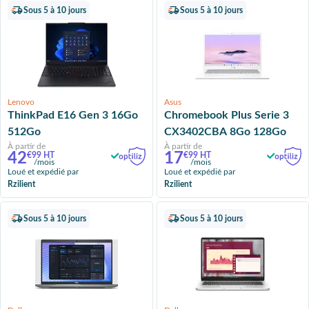
Sous 5 à 10 jours
Sous 5 à 10 jours
Lenovo
Asus
ThinkPad E16 Gen 3 16Go
Chromebook Plus Serie 3
512Go
CX3402CBA 8Go 128Go
À partir de
À partir de
42
17
€99 HT
€99 HT
/mois
/mois
Loué et expédié par
Loué et expédié par
Rzilient
Rzilient
Sous 5 à 10 jours
Sous 5 à 10 jours