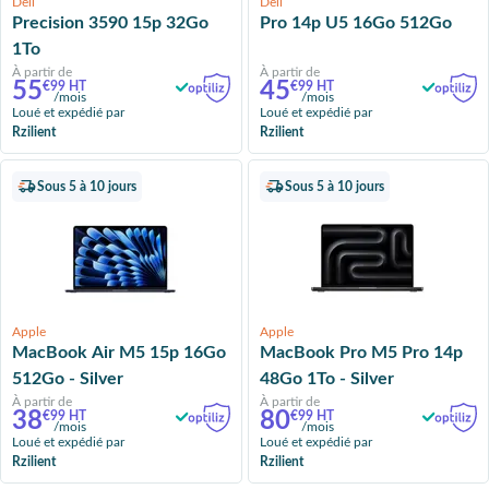
Dell
Dell
Precision 3590 15p 32Go
Pro 14p U5 16Go 512Go
1To
À partir de
À partir de
55
45
€99 HT
€99 HT
/mois
/mois
Loué et expédié par
Loué et expédié par
Rzilient
Rzilient
Sous 5 à 10 jours
Sous 5 à 10 jours
Apple
Apple
MacBook Air M5 15p 16Go
MacBook Pro M5 Pro 14p
512Go - Silver
48Go 1To - Silver
À partir de
À partir de
38
80
€99 HT
€99 HT
/mois
/mois
Loué et expédié par
Loué et expédié par
Rzilient
Rzilient