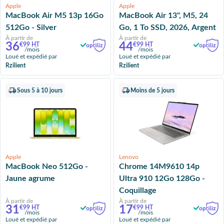
Apple
Apple
MacBook Air M5 13p 16Go
MacBook Air 13'', M5, 24
512Go - Silver
Go, 1 To SSD, 2026, Argent
À partir de
À partir de
36
44
€99 HT
€99 HT
/mois
/mois
Loué et expédié par
Loué et expédié par
Rzilient
Rzilient
Sous 5 à 10 jours
Moins de 5 jours
Apple
Lenovo
MacBook Neo 512Go -
Chrome 14M9610 14p
Jaune agrume
Ultra 910 12Go 128Go -
Coquillage
À partir de
À partir de
31
17
€99 HT
€99 HT
/mois
/mois
Loué et expédié par
Loué et expédié par