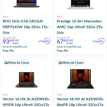
Asus
MSI
ROG Strix G18 G815LR-
Prestige 16 AI+ Mercedes-
DRF9145W 18p 32Go 1To -
AMG 16p Ultra9 32Go 2To
Gris
Gris
À partir de
À partir de
93
67
€99 HT
€99 HT
/mois
/mois
Loué et expédié par
Loué et expédié par
Fnac Pro
Fnac Pro
Moins de 5 jours
Moins de 5 jours
MSI
MSI
Vector 16 HX AI A2XWHG-
Vector 18 HX AI A2XWHG-
495FR 16p Ultra9 32Go1To
866FR 18p Ultra9 32Go1To